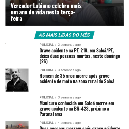
Vereador Lubiano celebra mais
um ano de vida nesta terça-
feira
AS MAIS LIDAS DO MÊS
POLICIAL
2 semanas ago
Grave acidente na PE-218, em Saloá/PE,
deixa duas pessoas mortas, neste domingo
(26)
POLICIAL
3 semanas ago
Homem de 35 anos morre após grave
acidente de moto na zona rural de Saloá
POLICIAL
3 semanas ago
Manicure conhecida em Saloá morre em
grave acidente na BR-423, próximo a
Paranatama
POLICIAL
4 semanas ago
Duas pessoas morrem após grave acidente