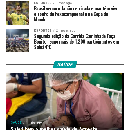
ESPORTES
1 mês ago
Brasil vence o Japão de virada e mantém vivo
o sonho do hexacampeonato na Copa do
Mundo
ESPORTES
2 meses ago
Segunda edição da Corrida Caminhada Faça
Bonito reúne mais de 1.200 participantes em
Saloá/PE
SAÚDE
SAÚDE
1 mês ago
Saloá tem a melhor saúde do Agreste