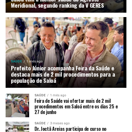
Meridional, segundo ranking da V GERES
SAÚDE
1 mês ago
Prefeito Júnior acompanha Feira da Saúde e
destaca mais de 2 mil procedimentos para a
população de Saloá
SAÚDE
1 mês ago
Feira de Saúde vai ofertar mais de 2 mil
procedimentos em Saloá entre os dias 25 e
27 de junho
SAÚDE
3 meses ago
Dr. Joctã Areias participa de curso no