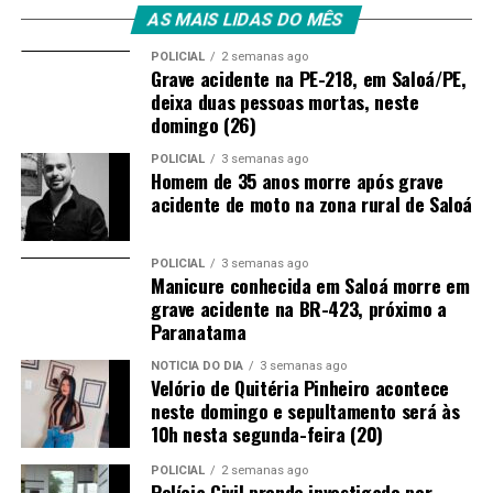
AS MAIS LIDAS DO MÊS
POLICIAL
2 semanas ago
Grave acidente na PE-218, em Saloá/PE,
deixa duas pessoas mortas, neste
domingo (26)
POLICIAL
3 semanas ago
Homem de 35 anos morre após grave
acidente de moto na zona rural de Saloá
POLICIAL
3 semanas ago
Manicure conhecida em Saloá morre em
grave acidente na BR-423, próximo a
Paranatama
NOTÍCIA DO DIA
3 semanas ago
Velório de Quitéria Pinheiro acontece
neste domingo e sepultamento será às
10h nesta segunda-feira (20)
POLICIAL
2 semanas ago
Polícia Civil prende investigado por