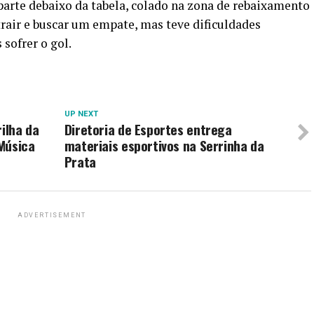
parte debaixo da tabela, colado na zona de rebaixamento
trair e buscar um empate, mas teve dificuldades
 sofrer o gol.
UP NEXT
ilha da
Diretoria de Esportes entrega
Música
materiais esportivos na Serrinha da
Prata
ADVERTISEMENT