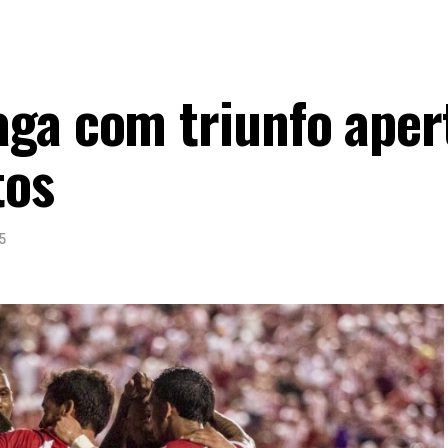
ga com triunfo aper
tos
5