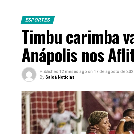
ESPORTES
Timbu carimba va
Anápolis nos Afli
Published
12 meses ago
on
17 de agosto de 202
By
Saloá Notícias