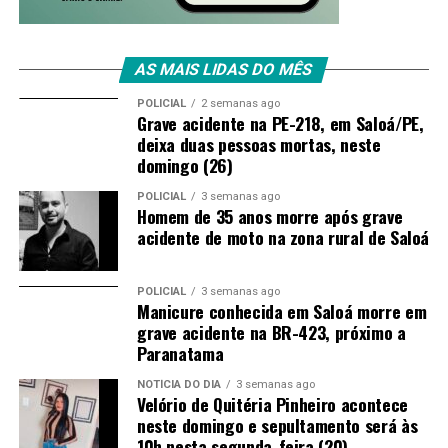
AS MAIS LIDAS DO MÊS
POLICIAL
2 semanas ago
Grave acidente na PE-218, em Saloá/PE,
deixa duas pessoas mortas, neste
domingo (26)
POLICIAL
3 semanas ago
Homem de 35 anos morre após grave
acidente de moto na zona rural de Saloá
POLICIAL
3 semanas ago
Manicure conhecida em Saloá morre em
grave acidente na BR-423, próximo a
Paranatama
NOTÍCIA DO DIA
3 semanas ago
Velório de Quitéria Pinheiro acontece
neste domingo e sepultamento será às
10h nesta segunda-feira (20)