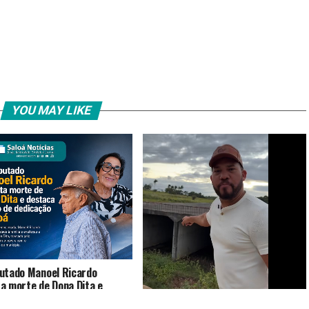
YOU MAY LIKE
utado Manoel Ricardo
a morte de Dona Dita e
a legado de dedicação a