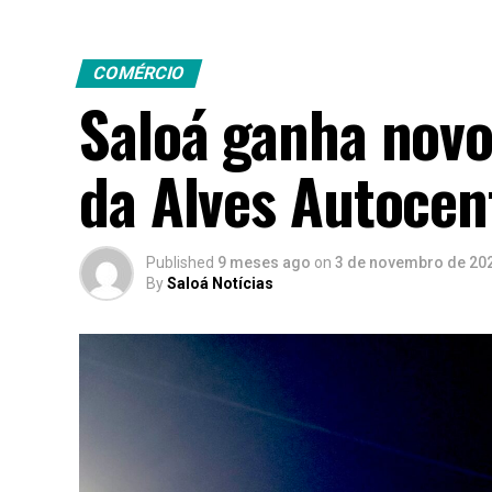
COMÉRCIO
Saloá ganha nov
da Alves Autocen
Published
9 meses ago
on
3 de novembro de 20
By
Saloá Notícias