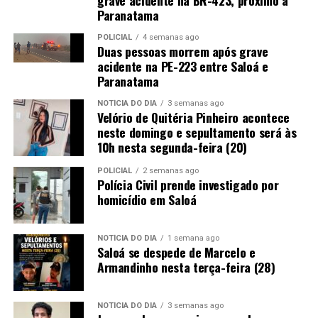
grave acidente na BR-423, próximo a
Paranatama
POLICIAL
4 semanas ago
Duas pessoas morrem após grave
acidente na PE-223 entre Saloá e
Paranatama
NOTÍCIA DO DIA
3 semanas ago
Velório de Quitéria Pinheiro acontece
neste domingo e sepultamento será às
10h nesta segunda-feira (20)
POLICIAL
2 semanas ago
Polícia Civil prende investigado por
homicídio em Saloá
NOTÍCIA DO DIA
1 semana ago
Saloá se despede de Marcelo e
Armandinho nesta terça-feira (28)
NOTÍCIA DO DIA
3 semanas ago