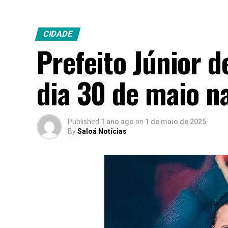
CIDADE
Prefeito Júnior 
dia 30 de maio n
Published
1 ano ago
on
1 de maio de 2025
By
Saloá Notícias