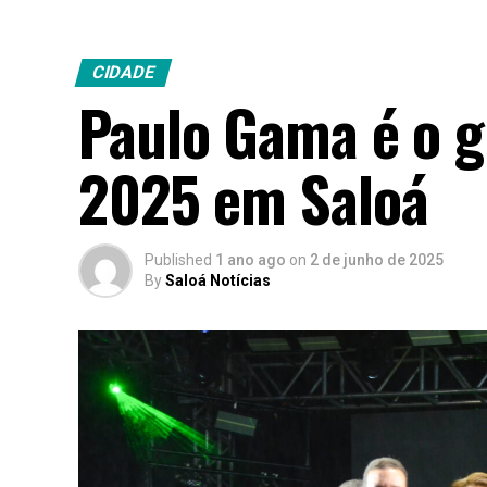
CIDADE
Paulo Gama é o 
2025 em Saloá
Published
1 ano ago
on
2 de junho de 2025
By
Saloá Notícias