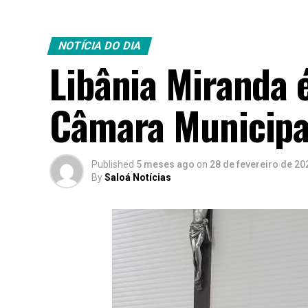
NOTÍCIA DO DIA
Libânia Miranda 
Câmara Municipa
Published
5 meses ago
on
28 de fevereiro de 20
By
Saloá Notícias