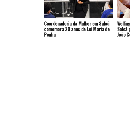
Coordenadoria da Mulher em Saloá
Wellin
comemora 20 anos da Lei Maria da
Saloá 
Penha
João C