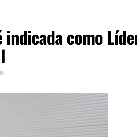
é indicada como Líde
l
26