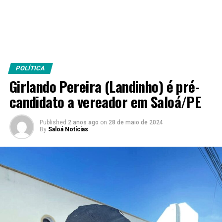
POLÍTICA
Girlando Pereira (Landinho) é pré-
candidato a vereador em Saloá/PE
Published
2 anos ago
on
28 de maio de 2024
By
Saloá Notícias