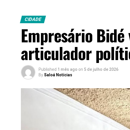
CIDADE
Empresário Bidé
articulador polít
Published
1 mês ago
on
5 de julho de 2026
By
Saloá Notícias