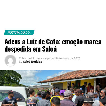
NOTÍCIA DO DIA
Adeus a Luiz de Cota: emoção marca
despedida em Saloá
Published
3 meses ago
on
19 de maio de 2026
By
Saloá Notícias