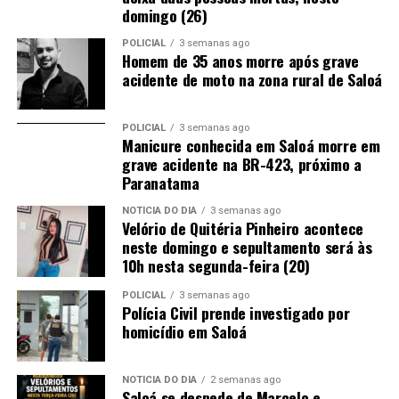
domingo (26)
POLICIAL
3 semanas ago
Homem de 35 anos morre após grave
acidente de moto na zona rural de Saloá
POLICIAL
3 semanas ago
Manicure conhecida em Saloá morre em
grave acidente na BR-423, próximo a
Paranatama
NOTÍCIA DO DIA
3 semanas ago
Velório de Quitéria Pinheiro acontece
neste domingo e sepultamento será às
10h nesta segunda-feira (20)
POLICIAL
3 semanas ago
Polícia Civil prende investigado por
homicídio em Saloá
NOTÍCIA DO DIA
2 semanas ago
Saloá se despede de Marcelo e