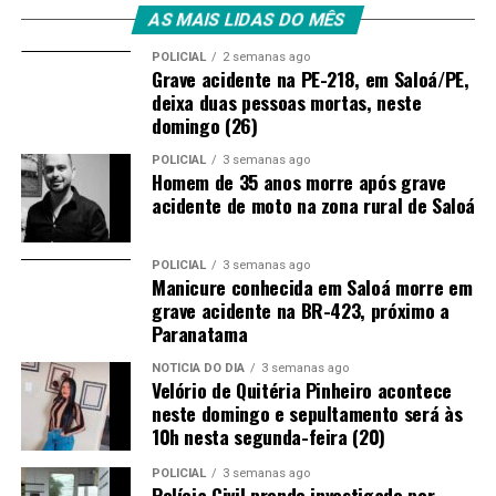
AS MAIS LIDAS DO MÊS
POLICIAL
2 semanas ago
Grave acidente na PE-218, em Saloá/PE,
deixa duas pessoas mortas, neste
domingo (26)
POLICIAL
3 semanas ago
Homem de 35 anos morre após grave
acidente de moto na zona rural de Saloá
POLICIAL
3 semanas ago
Manicure conhecida em Saloá morre em
grave acidente na BR-423, próximo a
Paranatama
NOTÍCIA DO DIA
3 semanas ago
Velório de Quitéria Pinheiro acontece
neste domingo e sepultamento será às
10h nesta segunda-feira (20)
POLICIAL
3 semanas ago
Polícia Civil prende investigado por